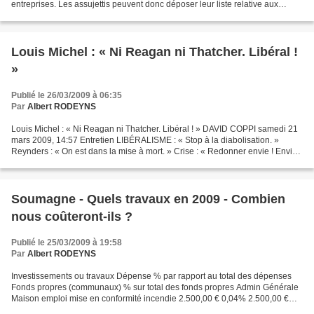
entreprises. Les assujettis peuvent donc déposer leur liste relative aux
opérations effectuées durant l’année...
Louis Michel : « Ni Reagan ni Thatcher. Libéral !
»
Publié le 26/03/2009 à 06:35
Par
Albert RODEYNS
Louis Michel : « Ni Reagan ni Thatcher. Libéral ! » DAVID COPPI samedi 21
mars 2009, 14:57 Entretien LIBÉRALISME : « Stop à la diabolisation. »
Reynders : « On est dans la mise à mort. » Crise : « Redonner envie ! Envie
d’agir ! » ENTRETIEN Le MR lance...
Soumagne - Quels travaux en 2009 - Combien
nous coûteront-ils ?
Publié le 25/03/2009 à 19:58
Par
Albert RODEYNS
Investissements ou travaux Dépense % par rapport au total des dépenses
Fonds propres (communaux) % sur total des fonds propres Admin Générale
Maison emploi mise en conformité incendie 2.500,00 € 0,04% 2.500,00 €
0,13% Aménagement intérieur Anc. Coopérative...