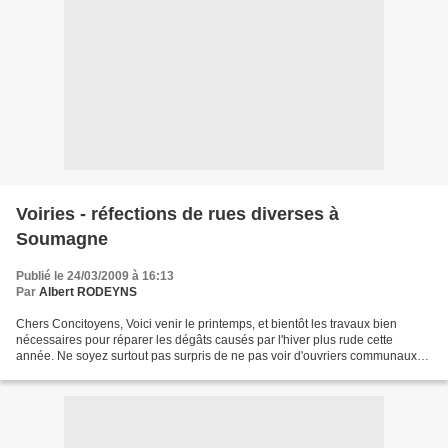
Voiries - réfections de rues diverses à
Soumagne
Publié le 24/03/2009 à 16:13
Par
Albert RODEYNS
Chers Concitoyens, Voici venir le printemps, et bientôt les travaux bien
nécessaires pour réparer les dégâts causés par l'hiver plus rude cette
année. Ne soyez surtout pas surpris de ne pas voir d'ouvriers communaux
ou d'entreprises de voirie dans votre...